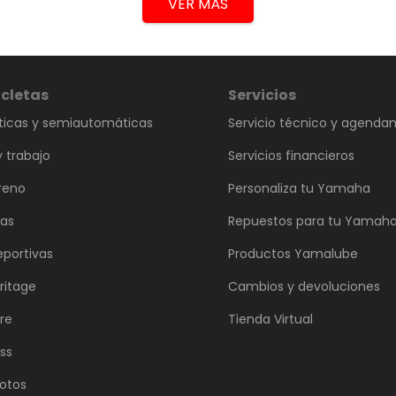
VER MÁS
cletas
Servicios
icas y semiautomáticas
Servicio técnico y agenda
 trabajo
Servicios financieros
reno
Personaliza tu Yamaha
vas
Repuestos para tu Yamah
eportivas
Productos Yamalube
ritage
Cambios y devoluciones
re
Tienda Virtual
ss
otos