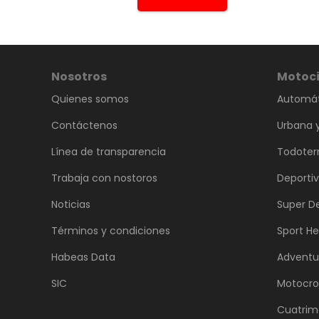
Nosotros
Motoci
Quienes somos
Automát
Contáctenos
Urbana y
Línea de transparencia
Todoter
Trabaja con nostoros
Deporti
Noticias
Super D
Términos y condiciones
Sport He
Habeas Data
Adventu
SIC
Motocro
Cuatrim