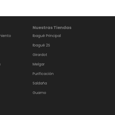
Nuestras Tiendas
miento
Ibagué Principal
Ibagué 2S
Girardot
a
Melgar
Purificación
Saldaña
Guamo