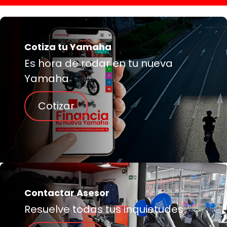
Cotiza tu Yamaha
Es hora de rodar en tu nueva
Yamaha
Cotizar
Contactar Asesor
Resuelve todas tus inquietudes