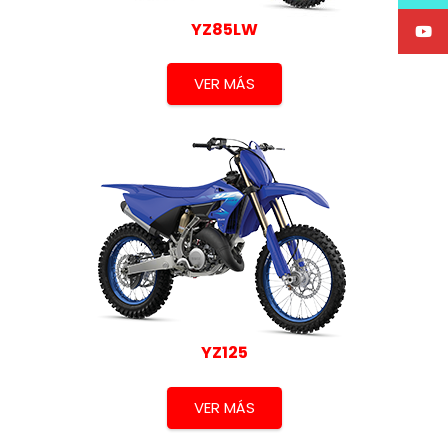
YZ85LW
VER MÁS
YZ125
VER MÁS