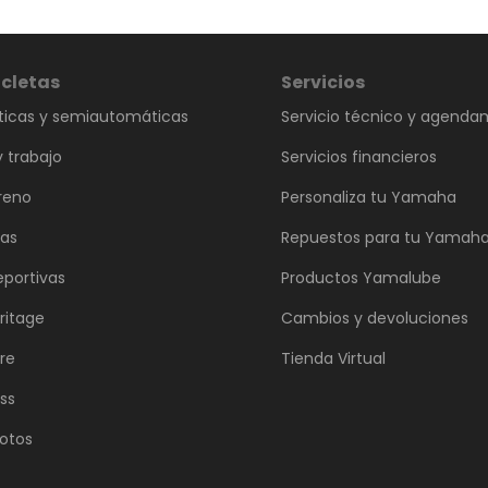
cletas
Servicios
icas y semiautomáticas
Servicio técnico y agenda
 trabajo
Servicios financieros
reno
Personaliza tu Yamaha
vas
Repuestos para tu Yamah
eportivas
Productos Yamalube
ritage
Cambios y devoluciones
re
Tienda Virtual
ss
otos