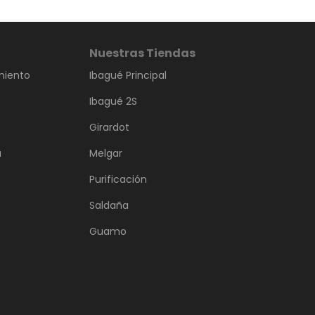
Nuestras Tiendas
miento
Ibagué Principal
Ibagué 2S
Girardot
a
Melgar
Purificación
Saldaña
Guamo