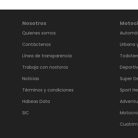
Nosotros
Motoci
Quienes somos
Automát
Contáctenos
Urbana y
Línea de transparencia
Todoter
Trabaja con nostoros
Deporti
Noticias
Super D
Términos y condiciones
Sport He
Habeas Data
Adventu
SIC
Motocro
Cuatrim