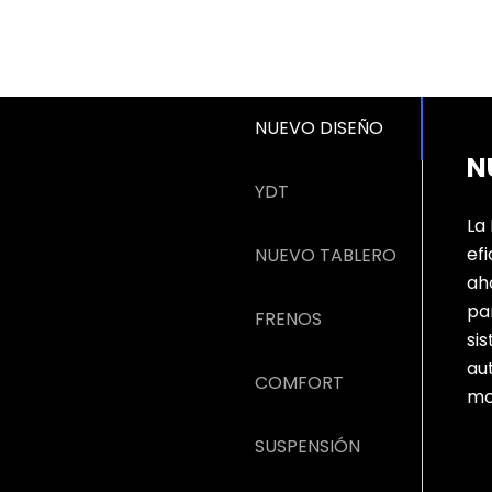
NUEVO DISEÑO
N
YDT
La
ef
NUEVO TABLERO
ah
pa
FRENOS
si
au
COMFORT
mo
SUSPENSIÓN