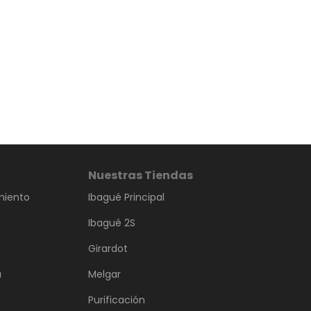
Nuestras Tiendas
miento
Ibagué Principal
Ibagué 2S
Girardot
a
Melgar
Purificación