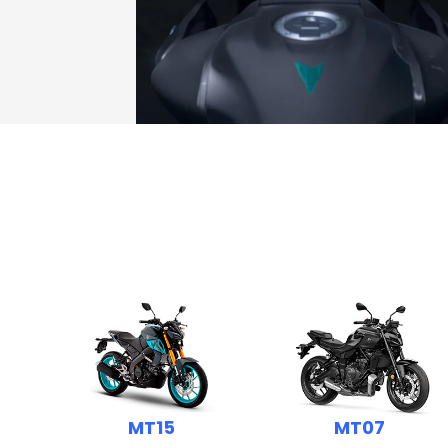
MT15
MT07