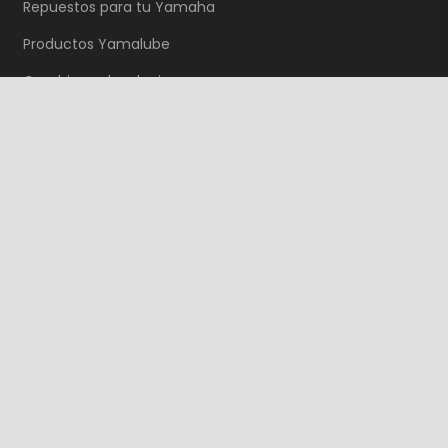
Repuestos para tu Yamaha
Productos Yamalube
Cambios y devoluciones
Tienda Virtual
Nuestras Tiendas
Ibagué Principal
Ibagué 2S
Girardot
Melgar
Purificación
Saldaña
Guamo