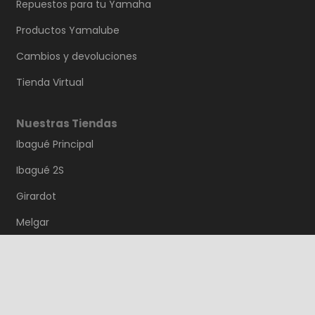
Repuestos para tu Yamaha
Productos Yamalube
Cambios y devoluciones
Tienda Virtual
Nuestras Tiendas
Ibagué Principal
Ibagué 2S
Girardot
Melgar
Purificación
Saldaña
Guamo