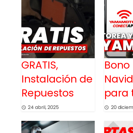
GRATIS,
Bono
Instalación de
Navi
Repuestos
para 
24 abril, 2025
20 dicie
access_time
access_time