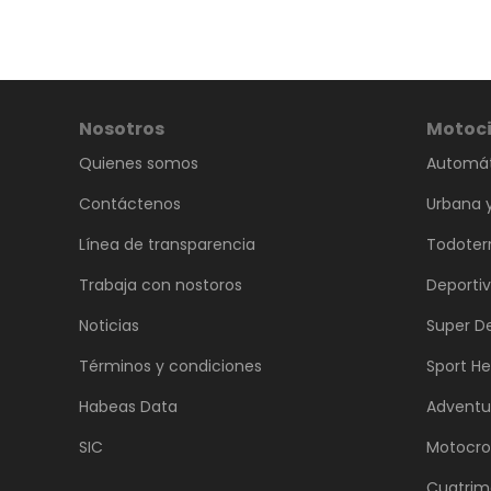
Nosotros
Motoci
Quienes somos
Automát
Contáctenos
Urbana y
Línea de transparencia
Todoter
Trabaja con nostoros
Deporti
Noticias
Super D
Términos y condiciones
Sport He
Habeas Data
Adventu
SIC
Motocro
Cuatrim