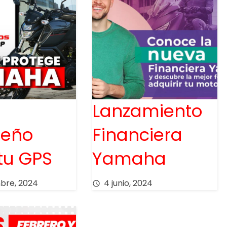
Lanzamiento
deño
Financiera
tu GPS
Yamaha
mbre, 2024
4 junio, 2024
access_time