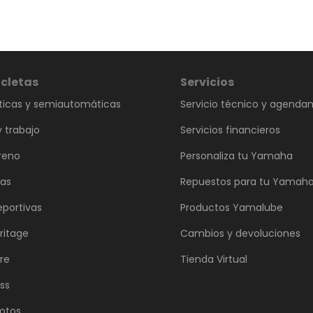
cletas
Servicios
icas y semiautomáticas
Servicio técnico y agenda
 trabajo
Servicios financieros
reno
Personaliza tu Yamaha
vas
Repuestos para tu Yamah
eportivas
Productos Yamalube
ritage
Cambios y devoluciones
re
Tienda Virtual
ss
otos