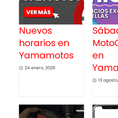
Nuevos
Sába
horarios en
Moto
Yamamotos
en
Yama
24 enero, 2026
access_time
13 agosto
access_time