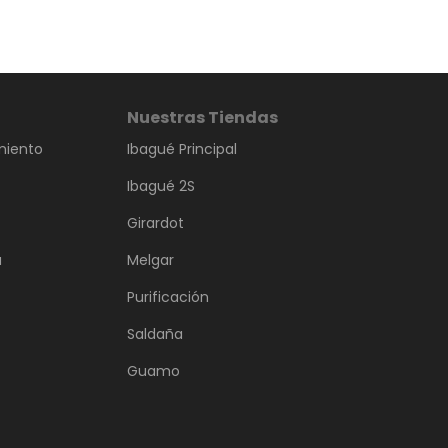
Nuestras Tiendas
miento
Ibagué Principal
Ibagué 2S
Girardot
a
Melgar
Purificación
Saldaña
Guamo