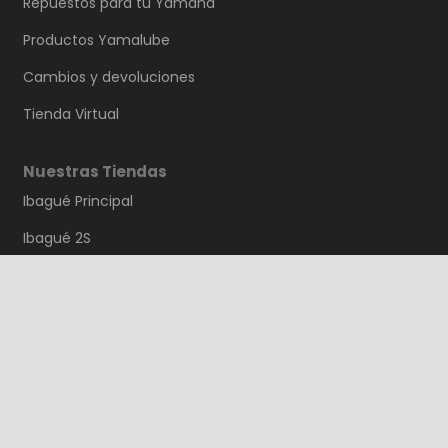
Repuestos para tu Yamaha
Productos Yamalube
Cambios y devoluciones
Tienda Virtual
Nuestras Tiendas
Ibagué Principal
Ibagué 2S
Girardot
Melgar
Purificación
Saldaña
Guamo