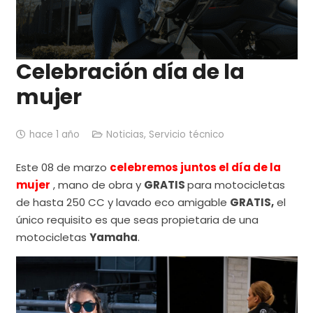
Celebración día de la
mujer
hace 1 año
Noticias
,
Servicio técnico
Este 08 de marzo
celebremos juntos el día de la
mujer
, mano de obra y
GRATIS
para motocicletas
de hasta 250 CC y lavado eco amigable
GRATIS,
el
único requisito es que seas propietaria de una
motocicletas
Yamaha
.