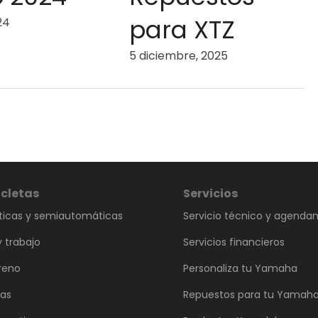
para XTZ
24
5 diciembre, 2025
cletas
Servicios
icas y semiautomáticas
Servicio técnico y agenda
 trabajo
Servicios financieros
reno
Personaliza tu Yamaha
vas
Repuestos para tu Yamah