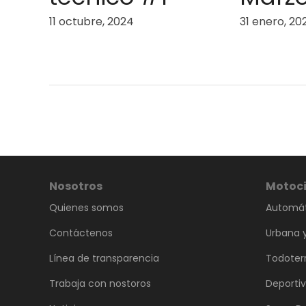
11 octubre, 2024
31 enero, 20
Nosotros
Motoci
Quienes somos
Automát
Contáctenos
Urbana y
Línea de transparencia
Todoter
Trabaja con nostoros
Deporti