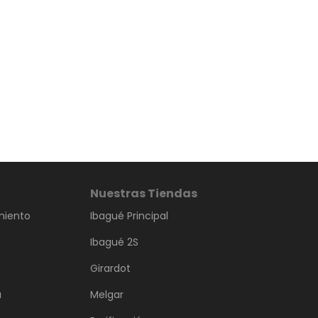
Nuestras Tiendas
miento
Ibagué Principal
Ibagué 2S
Girardot
a
Melgar