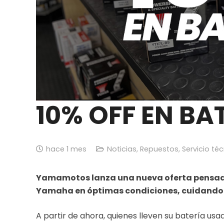
10% OFF EN BA
hace 1 mes
Noticias
,
Repuestos
,
Servicio té
Yamamotos lanza una nueva oferta pensada
Yamaha en óptimas condiciones, cuidando 
A partir de ahora, quienes lleven su batería u