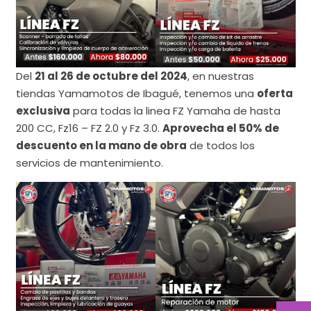
Del
21 al 26 de octubre del 2024
, en nuestras
tiendas Yamamotos de Ibagué, tenemos una
oferta
exclusiva
para todas la linea FZ Yamaha de hasta
200 CC, Fz16 – FZ 2.0 y Fz 3.0.
Aprovecha el 50% de
descuento en la mano de obra
de todos los
servicios de mantenimiento.