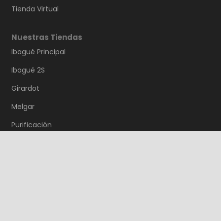
Tienda Virtual
Nuestras Tiendas
Ibagué Principal
Ibagué 2S
Girardot
Melgar
Purificación
Saldaña
Guamo
© YAMAMOTOS S.A.S – TODOS LOS DERECHOS
RESERVADOS
|
Ver Términos y Condiciones